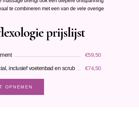
e massage brengt ook een diepere ontspanning
eaal te combineren met een van de vele overige
lexologie prijslijst
atment
€
59,50
ial, inclusief voetenbad en scrub
€
74,50
T OPNEMEN