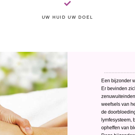
UW HUID UW DOEL
Een bijzonder 
Er bevinden zic
zenuwuiteinden
weefsels van he
de doorbloeding,
lymfesysteem, b
opheffen van b