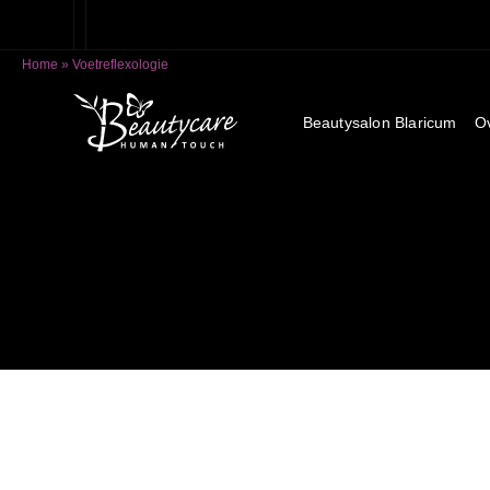
Home
»
Voetreflexologie
Beautysalon Blaricum
O